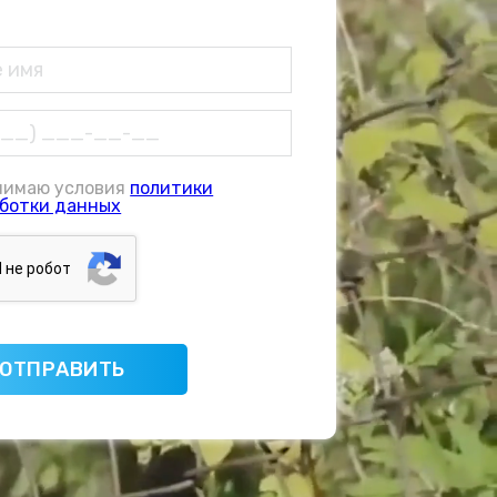
нимаю условия
политики
ботки данных
Я нe poбoт