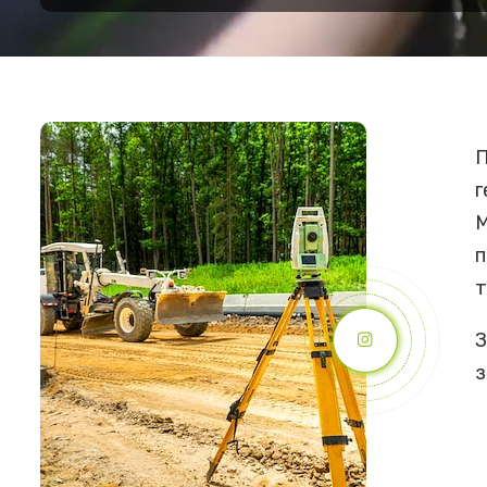
П
г
М
п
т
З
з