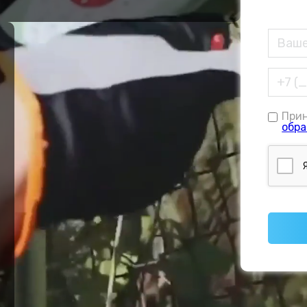
При
обра
е