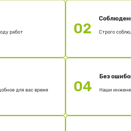
Соблюден
02
ходу работ
Строго соблю
Без ошибо
04
добное для вас время
Наши инженер